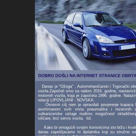
DOBRO DOŠLI NA INTERNET STRANICE OBRT
Danas je "Ožoga" , Automehaničarski i Trgovački obr
vozila.Započeli smo sa radom 2016. godine, nastavivši 
motornih vozila, koja je započeta 1996. godine. Nalaz
relaciji LIPOVLJANI - NOVSKA.
Osnovni cilj nam je opravdati povjerenje kupaca k
asortimanom svih vrsta pneumatika i rezervnih a
vulkanizerske usluge nudimo mogučnost skladište
viličare, brzi servis vozila, itd.
Kako bi omogućili svojim korisnicima sto bržu i kvali
danas zapo
šljavam
o
tri
djelatnika koji su stručno os